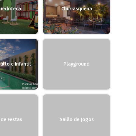
quedoteca
Churrasqueira
ulto e Infantil
Playground
 de Festas
Salão de Jogos