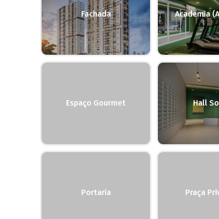
Fachada
Academia (A
Espaço Gourmet
Hall So
Portaria
Praça Pri