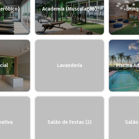
eróbico)
Academia (Musculação)
Brin
cial
Lavanderia
Piscina Ad
vativa
Salão de Festas (2)
Salão