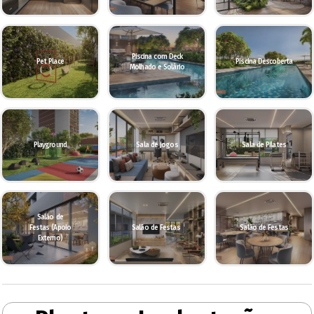
Piscina com Deck
Pet Place
Piscina Descoberta
Molhado e Solário
Playground
Sala de Jogos
Sala de Pilates
Salão de
Festas (Apoio
Salão de Festas
Salão de Festas
Externo)