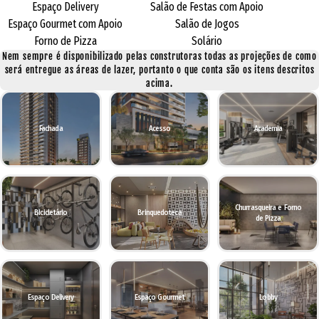
Espaço Delivery
Salão de Festas com Apoio
Espaço Gourmet com Apoio
Salão de Jogos
Forno de Pizza
Solário
Nem sempre é disponibilizado pelas construtoras todas as projeções de como
será entregue as áreas de lazer, portanto o que conta são os itens descritos
acima.
Fachada
Acesso
Academia
Churrasqueira e Forno
Bicicletário
Brinquedoteca
de Pizza
Espaço Delivery
Espaço Gourmet
Lobby