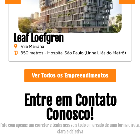
Patteo Vila Mariana
Vila Mariana
400 metros - Ana Rosa (Linhas Azul e Verde do
Metrô)
Ver Todos os Empreendimentos
Entre em Contato
Conosco!
Fale com apenas um corretor e tenha acesso a todo o mercado de uma forma direta,
clara e objetiva