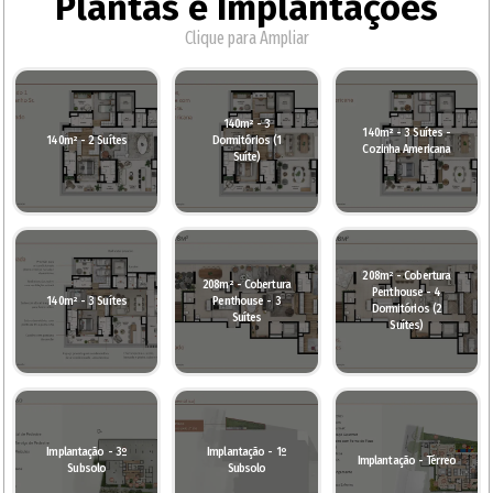
Plantas e Implantações
Clique para Ampliar
140m² - 3
140m² - 3 Suítes -
140m² - 2 Suítes
Dormitórios (1
Cozinha Americana
Suíte)
208m² - Cobertura
208m² - Cobertura
Penthouse - 4
140m² - 3 Suítes
Penthouse - 3
Dormitórios (2
Suítes
Suítes)
Implantação - 3º
Implantação - 1º
Implantação - Térreo
Subsolo
Subsolo