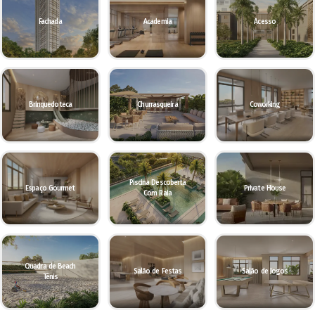
Fachada
Academia
Acesso
Brinquedoteca
Churrasqueira
Coworking
Piscina Descoberta
Espaço Gourmet
Private House
Com Raia
Quadra de Beach
Salão de Festas
Salão de Jogos
Tênis