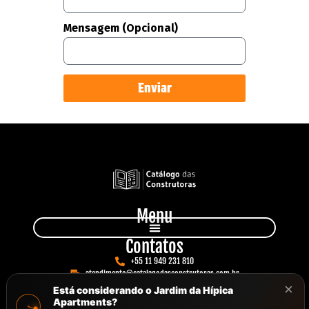
Mensagem (Opcional)
Enviar
Menu
Contatos
+55 11 949 231 810
atendimento@catalagodasconstrutoras.com.br
Avenida Paulista, 777, Sala 102
×
Está considerando o Jardim da Hípica
Apartments?