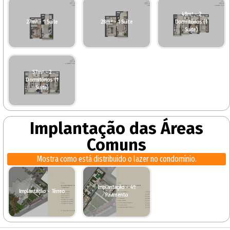
48m² - 2
27m² - 1 Suíte
28m² - 1 Suíte
Dormitórios (1
Suíte)
57m² - 2
Dormitórios (1
Suíte)
Implantação das Áreas
Comuns
Mostra como está distribuído o lazer no condomínio.
Implantação - 4º
Implantação - Térreo
Pavimento