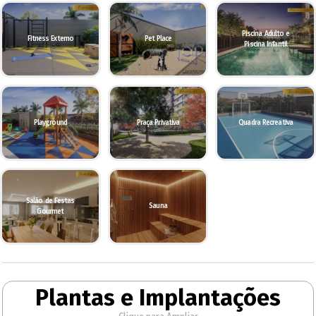
Piscina Adulto e
Fitness Externo
Pet Place
Piscina Infantil
Playground
Praça Privativa
Quadra Recreativa
Salão de Festas
Sauna
Gourmet
Plantas e Implantações