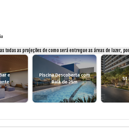
ia
s todas as projeções de como será entregue as áreas de lazer, por
Bar e
Piscina Descoberta com
St
ante
Raia de 25m