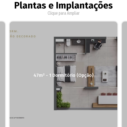
Plantas e Implantações
Clique para Ampliar
47m² - 1 Dormitório (Opção)