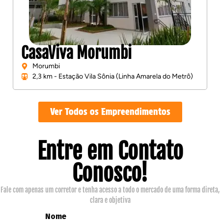
CasaViva Morumbi
Morumbi
2,3 km - Estação Vila Sônia (Linha Amarela do Metrô)
Ver Todos os Empreendimentos
Entre em Contato
Conosco!
Fale com apenas um corretor e tenha acesso a todo o mercado de uma forma direta,
clara e objetiva
Nome