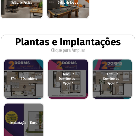
Salão de Festas
Salão de Jogos
Plantas e Implantações
Clique para Ampliar
37m² - 2
37m² - 2
37m² - 1 Dormitório
Dormitórios -
Dormitórios -
Opção 1
Opção 2
Implantação - Térreo