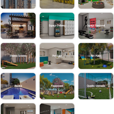
Churrasqueira
Espaço Delivery
Espaço Funcional
Fitness Externo
Pet Care
Pet Place
Piscina
Playground
Quadra Gramada