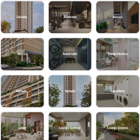
Fachada
Academia
Acesso
Acesso
Bicicletário
Brinquedoteca
Fachada
Fachada
Lavanderia
Lobby
Lounge Externo
Lounge Externo