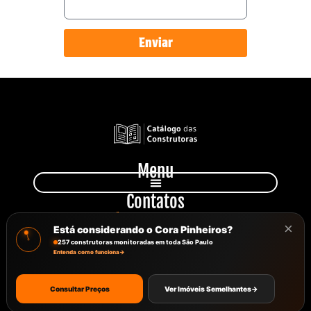
Enviar
Menu
Contatos
+55 11 949 231 810
×
atendimento@catalagodasconstrutoras.com.br
Está considerando o Cora Pinheiros?
Avenida Paulista, 777, Sala 102
257 construtoras monitoradas em toda São Paulo
Entenda como funciona
→
Consultar Preços
Ver Imóveis Semelhantes
→