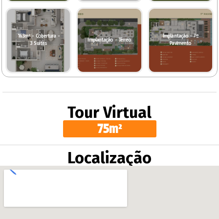
163m² - Cobertura -
Implantação - 7º
Implantação - Térreo
3 Suítes
Pavimento
Tour Virtual
75m²
Localização