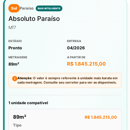
Sul
Paraíso
Absoluto Paraíso
Mf7
ESTÁGIO
ENTREGA
Pronto
04/2026
METRAGENS
A PARTIR DE
R$ 1.845.215,00
89m²
Atenção:
O valor é sempre referente à unidade mais barata em
!
cada metragem. Consulte seu corretor para ver as disponíveis.
1 unidade compatível
89m²
R$ 1.845.215,00
Tipo