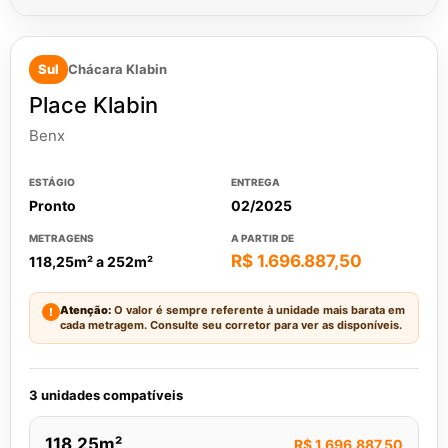
Sul
Chácara Klabin
Place Klabin
Benx
ESTÁGIO
ENTREGA
Pronto
02/2025
METRAGENS
A PARTIR DE
R$ 1.696.887,50
118,25m² a 252m²
Atenção:
O valor é sempre referente à unidade mais barata em
!
cada metragem. Consulte seu corretor para ver as disponíveis.
3 unidades compatíveis
118,25m²
R$ 1.696.887,50