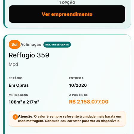
1 OPÇÃO
Ver empreendimento
Sul
Aclimação
Reffugio 359
Mpd
ESTÁGIO
ENTREGA
Em Obras
10/2026
METRAGENS
A PARTIR DE
R$ 2.158.077,00
108m² a 217m²
Atenção:
O valor é sempre referente à unidade mais barata em
!
cada metragem. Consulte seu corretor para ver as disponíveis.