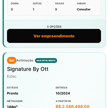
DORM.
SUÍTES
VAGAS
ANDAR
3
1
3
Consultar
3 OPÇÕES
Ver empreendimento
Sul
Aclimação
Signature By Ott
Eztec
ESTÁGIO
ENTREGA
Pronto
10/2024
METRAGENS
A PARTIR DE
R$ 2.586.488,00
144m²