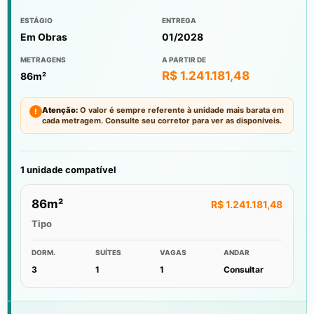
ESTÁGIO
ENTREGA
Em Obras
01/2028
METRAGENS
A PARTIR DE
R$ 1.241.181,48
86m²
Atenção:
O valor é sempre referente à unidade mais barata em
!
cada metragem. Consulte seu corretor para ver as disponíveis.
1 unidade compatível
86m²
R$ 1.241.181,48
Tipo
DORM.
SUÍTES
VAGAS
ANDAR
3
1
1
Consultar