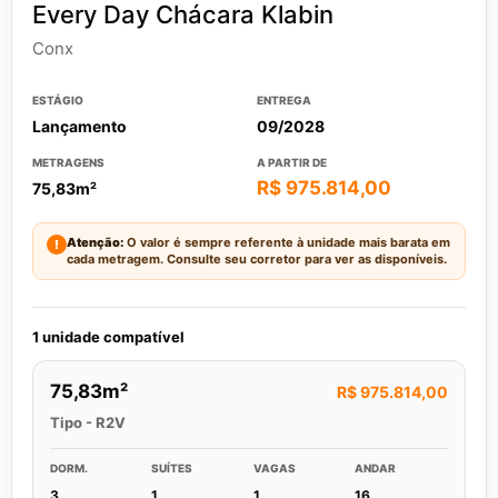
Every Day Chácara Klabin
Conx
ESTÁGIO
ENTREGA
Lançamento
09/2028
METRAGENS
A PARTIR DE
R$ 975.814,00
75,83m²
Atenção:
O valor é sempre referente à unidade mais barata em
!
cada metragem. Consulte seu corretor para ver as disponíveis.
1 unidade compatível
75,83m²
R$ 975.814,00
Tipo - R2V
DORM.
SUÍTES
VAGAS
ANDAR
3
1
1
16