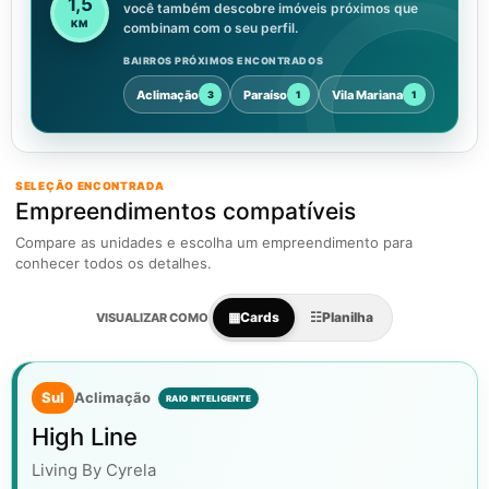
1,5
você também descobre imóveis próximos que
KM
combinam com o seu perfil.
BAIRROS PRÓXIMOS ENCONTRADOS
Aclimação
Paraíso
Vila Mariana
3
1
1
SELEÇÃO ENCONTRADA
Empreendimentos compatíveis
Compare as unidades e escolha um empreendimento para
conhecer todos os detalhes.
▦
Cards
☷
Planilha
VISUALIZAR COMO
Sul
Aclimação
High Line
Living By Cyrela