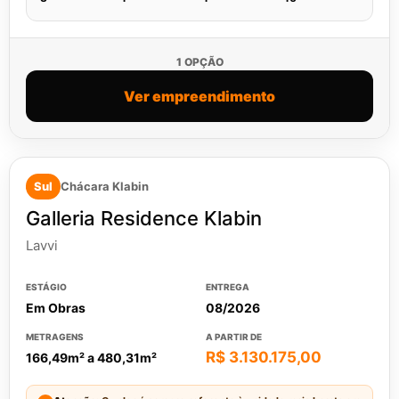
1 OPÇÃO
Ver empreendimento
Sul
Chácara Klabin
Galleria Residence Klabin
Lavvi
ESTÁGIO
ENTREGA
Em Obras
08/2026
METRAGENS
A PARTIR DE
R$ 3.130.175,00
166,49m² a 480,31m²