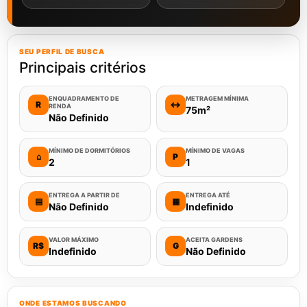
SEU PERFIL DE BUSCA
Principais critérios
ENQUADRAMENTO DE
METRAGEM MÍNIMA
R
↔
RENDA
75m²
Não Definido
MÍNIMO DE DORMITÓRIOS
MÍNIMO DE VAGAS
⌂
P
2
1
ENTREGA A PARTIR DE
ENTREGA ATÉ
▤
▦
Não Definido
Indefinido
VALOR MÁXIMO
ACEITA GARDENS
R$
G
Indefinido
Não Definido
ONDE ESTAMOS BUSCANDO