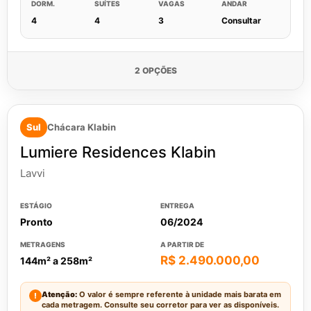
DORM.
SUÍTES
VAGAS
ANDAR
4
4
3
Consultar
2 OPÇÕES
Sul
Chácara Klabin
Lumiere Residences Klabin
Lavvi
ESTÁGIO
ENTREGA
Pronto
06/2024
METRAGENS
A PARTIR DE
R$ 2.490.000,00
144m² a 258m²
Atenção:
O valor é sempre referente à unidade mais barata em
!
cada metragem. Consulte seu corretor para ver as disponíveis.