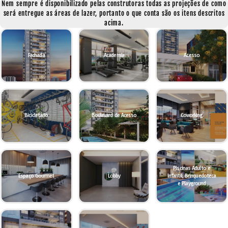
Nem sempre é disponibilizado pelas construtoras todas as projeções de como
será entregue as áreas de lazer, portanto o que conta são os itens descritos
acima.
Fachada
Academia
Acesso
Bicicletário
Boulevard de Acesso
Coworking
Piscinas Adulto e
Espaço Gourmet
Lobby
Infantil, Brinquedoteca
e Playground