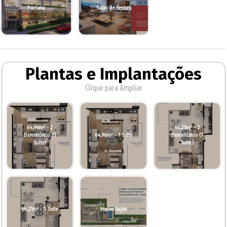
Portaria
Salão de Festas
Plantas e Implantações
Clique para Ampliar
64,96m² - 2
66,21m² - 2
Dormitórios (1
64,96m² - 1 Suíte
Dormitórios (1
Suíte)
Suíte)
66,21m² - 1 Suíte
Implantação