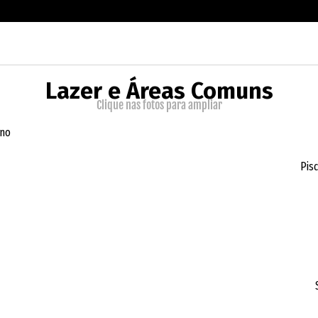
Lazer e Áreas Comuns
Clique nas fotos para ampliar
rno
Pis