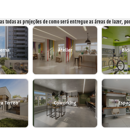
s todas as projeções de como será entregue as áreas de lazer, por
terna
Atelier
Bici
ra Térreo
Coworking
Espa