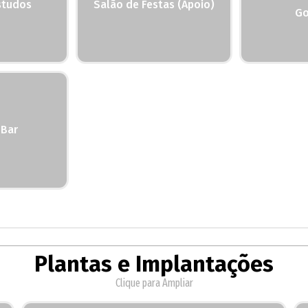
studos
Salão de Festas (Apoio)
Go
 Bar
Plantas e Implantações
Clique para Ampliar