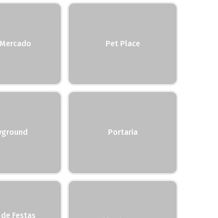
 Mercado
Pet Place
yground
Portaria
 de Festas