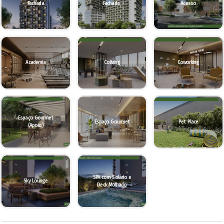
Fachada
Fachada
Acesso
Academia
Coliving
Coworking
Espaço Gourmet
Espaço Gourmet
Pet Place
(Apoio)
SPA com Solário e
Sky Lounge
Deck Molhado