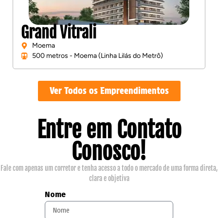
Grand Vitrali
Moema
500 metros - Moema (Linha Lilás do Metrô)
Ver Todos os Empreendimentos
Entre em Contato
Conosco!
Fale com apenas um corretor e tenha acesso a todo o mercado de uma forma direta,
clara e objetiva
Nome