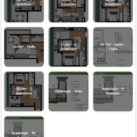
35,70m² - 1
39,50m² - 1
42,70m² - 2
Dormitório
Dormitório
Dormitórios
47,60m² - 2
49,77m² - Garden -
45,50m² - Studio
Dormitórios
1 Suíte
50,30m² - 2
Implantação - 1º
Implantação - Térreo
Dormitórios
Pavimento
Implantação - 10º