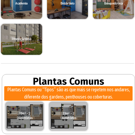
Academia
Bicicletário
Brinquedoteca
Fitness Externo
Plantas Comuns
Plantas Comuns ou “Tipos” são as que mais se repetem nos andares,
diferente dos gardens, penthouses ou coberturas.
31m² - 2
33m² - 2
Dormitórios
Dormitórios